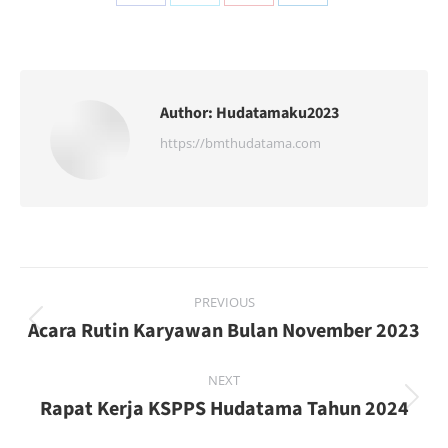
Share
Share
Share
Share
on
on
on
on
Facebook
X
Pinterest
LinkedIn
Author:
Hudatamaku2023
https://bmthudatama.com
Post
PREVIOUS
navigation
Acara Rutin Karyawan Bulan November 2023
Previous
post:
NEXT
Rapat Kerja KSPPS Hudatama Tahun 2024
Next
post: