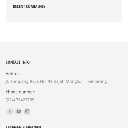
RECENT COMMENTS
CONTACT INFO
Address:
Jl. Tumpang Raya No. 93 Gajah Mungkur – Semarang
Phone number:
(024) 76423799
Find us on:
Facebook
YouTube
Instagram
page
page
page
LAYANAN SIMPANAN