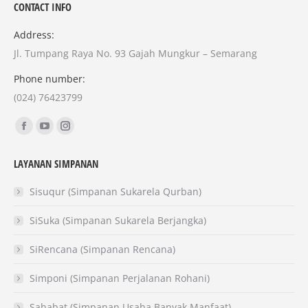
CONTACT INFO
Address:
Jl. Tumpang Raya No. 93 Gajah Mungkur – Semarang
Phone number:
(024) 76423799
Find us on:
Facebook
YouTube
Instagram
page
page
page
LAYANAN SIMPANAN
opens
opens
opens
in
in
in
Sisuqur (Simpanan Sukarela Qurban)
new
new
new
SiSuka (Simpanan Sukarela Berjangka)
window
window
window
SiRencana (Simpanan Rencana)
Simponi (Simpanan Perjalanan Rohani)
Sahabat (Simpanan Usaha Banyak Manfaat)