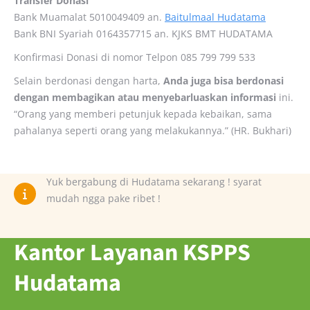
Transfer Donasi
Bank Muamalat 5010049409 an.
Baitulmaal Hudatama
Bank BNI Syariah 0164357715 an. KJKS BMT HUDATAMA
Konfirmasi Donasi di nomor Telpon 085 799 799 533
Selain berdonasi dengan harta,
Anda juga bisa berdonasi
dengan membagikan atau menyebarluaskan informasi
ini.
“Orang yang memberi petunjuk kepada kebaikan, sama
pahalanya seperti orang yang melakukannya.” (HR. Bukhari)
Yuk bergabung di Hudatama sekarang ! syarat
mudah ngga pake ribet !
Kantor Layanan KSPPS
Hudatama