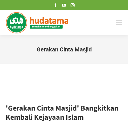
Facebook
YouTube
Instagram
page
page
page
opens
opens
opens
in
in
in
new
new
new
window
window
window
Gerakan Cinta Masjid
You are here:
'Gerakan Cinta Masjid' Bangkitkan
Kembali Kejayaan Islam