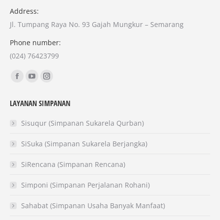
Address:
Jl. Tumpang Raya No. 93 Gajah Mungkur – Semarang
Phone number:
(024) 76423799
Find us on:
Facebook
YouTube
Instagram
page
page
page
LAYANAN SIMPANAN
opens
opens
opens
in
in
in
Sisuqur (Simpanan Sukarela Qurban)
new
new
new
SiSuka (Simpanan Sukarela Berjangka)
window
window
window
SiRencana (Simpanan Rencana)
Simponi (Simpanan Perjalanan Rohani)
Sahabat (Simpanan Usaha Banyak Manfaat)