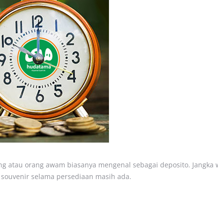
ng atau orang awam biasanya mengenal sebagai deposito. Jangka 
 souvenir selama persediaan masih ada.