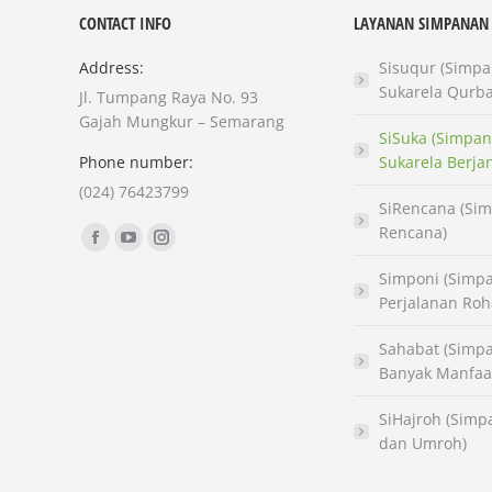
CONTACT INFO
LAYANAN SIMPANAN
Address:
Sisuqur (Simp
Sukarela Qurb
Jl. Tumpang Raya No. 93
Gajah Mungkur – Semarang
SiSuka (Simpa
Phone number:
Sukarela Berja
(024) 76423799
SiRencana (Si
Find us on:
Rencana)
Facebook
YouTube
Instagram
page
page
page
Simponi (Simp
Perjalanan Roh
opens
opens
opens
in
in
in
Sahabat (Simp
new
new
new
Banyak Manfaa
window
window
window
SiHajroh (Simp
dan Umroh)