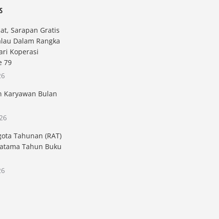
S
t, Sarapan Gratis
alau Dalam Rangka
ri Koperasi
e 79
26
n Karyawan Bulan
26
gota Tahunan (RAT)
atama Tahun Buku
26