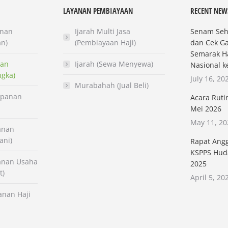
LAYANAN PEMBIAYAAN
RECENT NEW
anan
Ijarah Multi Jasa
Senam Seha
an)
(Pembiayaan Haji)
dan Cek G
Semarak Ha
nan
Ijarah (Sewa Menyewa)
Nasional k
ngka)
July 16, 20
Murabahah (Jual Beli)
mpanan
Acara Ruti
Mei 2026
May 11, 20
anan
ani)
Rapat Ang
KSPPS Hud
anan Usaha
2025
t)
April 5, 20
anan Haji