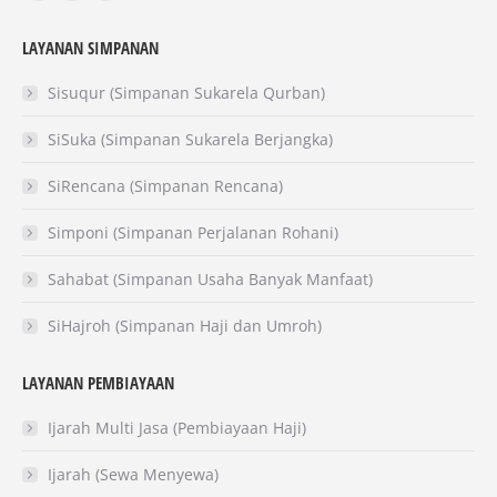
page
page
page
LAYANAN SIMPANAN
opens
opens
opens
in
in
in
Sisuqur (Simpanan Sukarela Qurban)
new
new
new
SiSuka (Simpanan Sukarela Berjangka)
window
window
window
SiRencana (Simpanan Rencana)
Simponi (Simpanan Perjalanan Rohani)
Sahabat (Simpanan Usaha Banyak Manfaat)
SiHajroh (Simpanan Haji dan Umroh)
LAYANAN PEMBIAYAAN
Ijarah Multi Jasa (Pembiayaan Haji)
Ijarah (Sewa Menyewa)