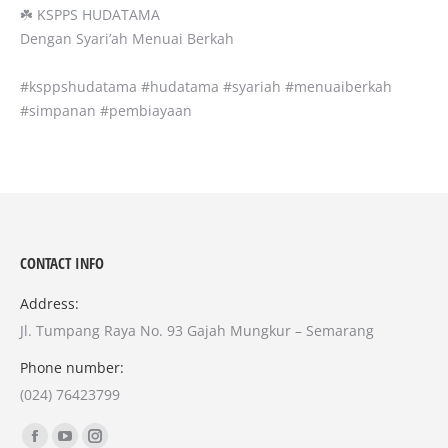
☘️ KSPPS HUDATAMA⁣
Dengan Syari’ah Menuai Berkah⁣
#ksppshudatama #hudatama #syariah #menuaiberkah
#simpanan #pembiayaan
CONTACT INFO
Address:
Jl. Tumpang Raya No. 93 Gajah Mungkur – Semarang
Phone number:
(024) 76423799
Find us on:
Facebook
YouTube
Instagram