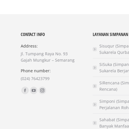
CONTACT INFO
LAYANAN SIMPANAN
Address:
Sisuqur (Simp
Sukarela Qurb
Jl. Tumpang Raya No. 93
Gajah Mungkur – Semarang
SiSuka (Simpa
Phone number:
Sukarela Berja
(024) 76423799
SiRencana (Si
Find us on:
Rencana)
Facebook
YouTube
Instagram
page
page
page
Simponi (Simp
Perjalanan Roh
opens
opens
opens
in
in
in
Sahabat (Simp
new
new
new
Banyak Manfaa