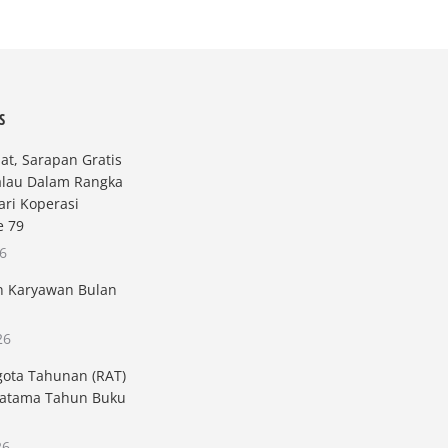
S
t, Sarapan Gratis
alau Dalam Rangka
ri Koperasi
e 79
26
n Karyawan Bulan
26
gota Tahunan (RAT)
atama Tahun Buku
26