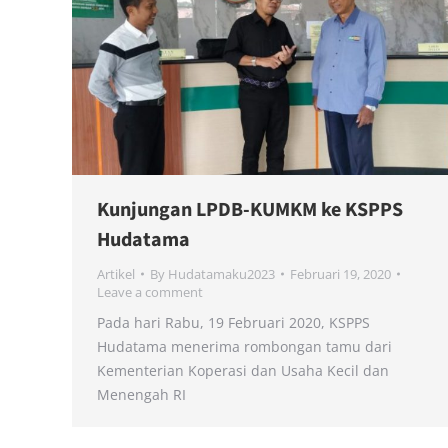
Kunjungan LPDB-KUMKM ke KSPPS
Hudatama
Artikel
By
Hudatamaku2023
Februari 19, 2020
Leave a comment
Pada hari Rabu, 19 Februari 2020, KSPPS
Hudatama menerima rombongan tamu dari
Kementerian Koperasi dan Usaha Kecil dan
Menengah RI