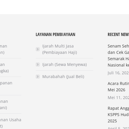
LAYANAN PEMBIAYAAN
RECENT NEW
anan
Ijarah Multi Jasa
Senam Seha
an)
(Pembiayaan Haji)
dan Cek G
Semarak Ha
nan
Ijarah (Sewa Menyewa)
Nasional k
ngka)
Juli 16, 20
Murabahah (Jual Beli)
mpanan
Acara Ruti
Mei 2026
Mei 11, 20
anan
ani)
Rapat Ang
KSPPS Hud
anan Usaha
2025
t)
April 5, 20