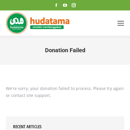
Facebook
YouTube
Instagram
page
page
page
opens
opens
opens
in
in
in
new
new
new
window
window
window
Donation Failed
You are here:
We're sorry, your donation failed to process. Please try again
or contact site support.
RECENT ARTICLES